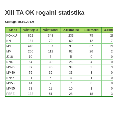
XIII TA OK rogaini statistika
Seisuga 10.10.2012:
Klass
Võistlejaid
Võistkondi
2-liikmelisi
3-liikmelisi
4-liik
KOKKU
862
348
233
75
2
NN
184
79
60
12
7
MN
418
157
91
37
2
MM
260
112
82
26
2
JJ18
10
5
5
0
0
NN40
64
30
26
4
0
MN40
89
40
34
3
3
MM40
75
36
33
3
0
NN55
11
5
4
1
0
MN55
14
7
7
0
0
MM55
23
11
10
1
0
PERE
132
51
28
18
3