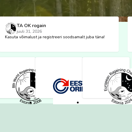
TA OK rogain
juuli 31, 2026
Kasuta võimalust ja registreeri soodsamalt juba täna!