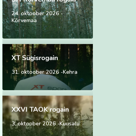
24. oktoober 2026 -
Kõrvemaa
XT Sügisrogain
31. oktoober 2026 -Kehra
XXVI TAOK rogain
3. oktoober 2026 -Kuusalu