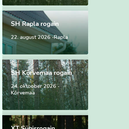
SH Rapla rogain
22. august 2026 -Rapla
SH Kõrvemaa rogain
24. oktoober 2026 -
Kõrvemaa
XT Sügisrogain