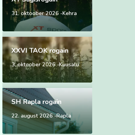
31. oktoober 2026 -Kehra
XXVI TAOK rogain
3. oktoober 2026 -Kuusalu
SH Rapla rogain
22. august 2026 -Rapla