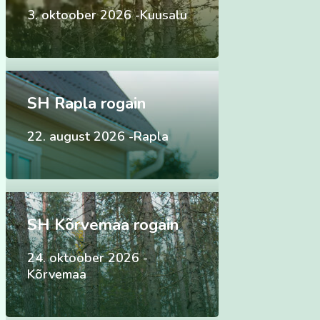
3. oktoober 2026 -Kuusalu
SH Rapla rogain
22. august 2026 -Rapla
SH Kõrvemaa rogain
24. oktoober 2026 -
Kõrvemaa