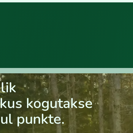
lik
 kus kogutakse
ul punkte.