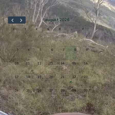
august 2026
E
T
K
N
R
L
P
27
28
29
30
31
1
2
3
4
5
6
7
8
9
10
11
12
13
14
15
16
17
18
19
20
21
22
23
24
25
26
27
28
29
30
31
1
2
3
4
5
6