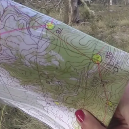
Rogaini lingid
Rogainiga seotud veebilehed
International Rogaining Federation (IRF)
Läti
Soome
Rootsi
Vene
Ukraina
Hispaania
Kataloonia
Itaalia
Poola
Tšehhi rogainiassotsiatsioon
Saksa