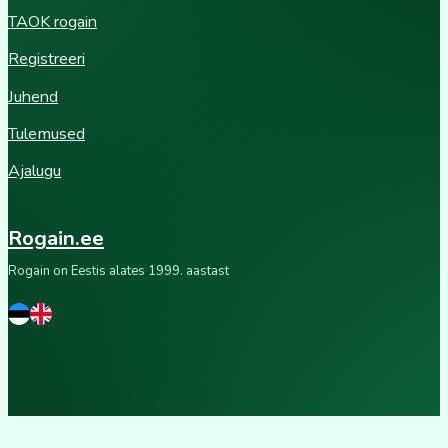
TAOK rogain
Registreeri
Juhend
Tulemused
Ajalugu
Rogain.ee
Rogain on Eestis alates 1999. aastast