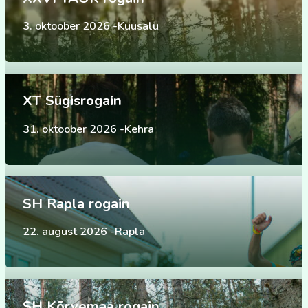
3. oktoober 2026 -Kuusalu
XT Sügisrogain
31. oktoober 2026 -Kehra
SH Rapla rogain
22. august 2026 -Rapla
SH Kõrvemaa rogain