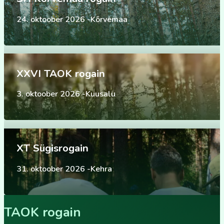
24. oktoober 2026 -Kõrvemaa
XXVI TAOK rogain
3. oktoober 2026 -Kuusalu
XT Sügisrogain
31. oktoober 2026 -Kehra
TAOK rogain