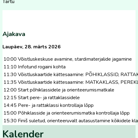
Tartu
Ajakava
Laupäev, 28. märts 2026
10:00
Võistluskeskuse avamine, stardimaterjalide jagamine
11:10
Infotund rogaini kohta
11:30
Võistluskaartide kättesaamine: PÕHIKLASSID, RATT
11:35
Võistluskaartide kättesaamine: MATKAKLASS, PERE
12:00
Start põhiklassidele ja orienteerumismatkale
12:15
Start pere- ja rattaklassidele
14:45
Pere- ja rattaklassi kontrollaja lõpp
15:00
Põhiklasside ja orienteerumismatka kontrollaja lõpp
15:30
Finiš suletud, orienteeruvalt autasustamine kõikidele kl
Kalender